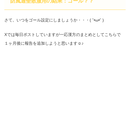
防風通聖散服用の結果：ゴール？？
さて。いつをゴール設定にしましょうか・・・( ˘•ω•˘ )
Xでは毎日ポストしていますが一応漢方のまとめとしてこちらで
１ヶ月後に報告を追加しようと思います☺︎♪