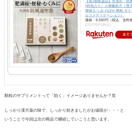
【第2類医薬品】生漢煎「防
(90包入り）※満量処方［漢方
便秘 むくみ のぼせ 顆粒 ダイ
ルフメディケーション］
価格：8,580円（税込、送料
(2025/5/31時点)
楽天
顆粒のサプリメントって「効く」イメージありませんか？笑
しっかり漢方薬の味で、しっかり効きましたがお値段が・・・と
いうことで今回は次の商品で継続していこうと思います。