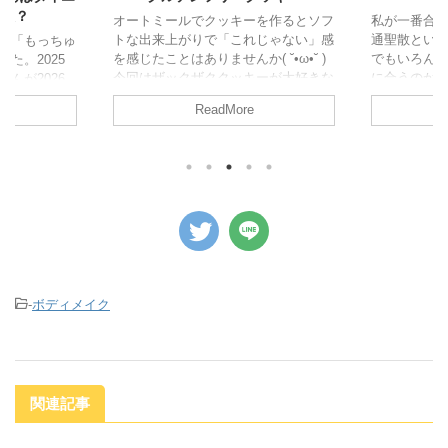
丈夫？
オートミールでクッキーを作るとソフ
私が一番合
トな出来上がりで「これじゃない」感
通聖散という
品「もっちゅ
を感じたことはありませんか( ˘•ω•˘ )
でもいろん
た。2025
今回はザックザククッキーが大好きな
に合うのか
んが2026
私が下記の条件で試行錯誤してみまし
「●●な人に
ム別にカロリ
ReadMore
た！笑 目次 レシピ ザクザクポイント
もが当ては
とめました。
レシピ ポリ袋１つで計量しながら混
ばいいか分か
リーとPFC
ぜるので洗い物も少なくすみます♪ ・
風通聖散は
エット中に食
オートミール…75g ・ココアパウダ
れる漢方薬
合わせたチョ
ー…15g ・カカオニブ…10g ・ピーナ
多い、いわ
料は？ もっ
ッツバター…70g ・メープルシロッ
しています。
FCバランス
プ…45g ・チョコチップ…20g ・岩塩
す。便秘は
ような味わい
ふたつまみ ポリ袋に上から順に入れ
肪が多いこ
控えめでヘル
てもみもみする。一塊になった ...
た。 目次 
ファット・ハ
スタート：202
ーニング前な
-
ボディメイク
.
関連記事