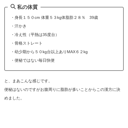
私の体質
・身長１５０cm 体重５３kg体脂肪２８％ 39歳
・汗かき
・冷え性（平熱は35度台）
・骨格ストレート
・幼少期から５０kg台以上ありMAX６２kg
・便秘ではない毎日快便
と、まあこんな感じです。
便秘はないのですがお腹周りに脂肪が多いことからこの漢方に決
めました。