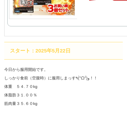
スタート：2025年5月22日
今日から服用開始です。
しっかり食前（空腹時）に服用しまっす٩(°̀ᗝ°́)و！！
体重 ５４.７０kg
体脂肪３１.００％
筋肉量３５.６０kg