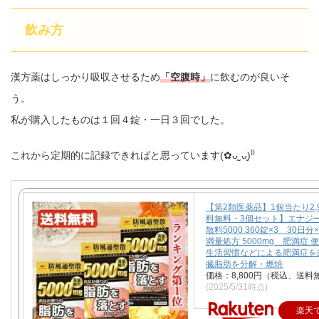
飲み方
漢方薬はしっかり吸収させるため
「空腹時」
に飲むのが良いそ
う。
私が購入したものは１回４錠・一日３回でした。
これから定期的に記録できればと思っています(✿ᴗ͈ˬᴗ͈)⁾⁾
【第2類医薬品】1個当たり2,
料無料・3個セット】エナジー
散料5000 360錠×3 30日
満量処方 5000mg 肥満症 
生活習慣などによる肥満症を
臓脂肪を分解・燃焼
価格：8,800円（税込、送料
(2025/5/31時点)
楽天