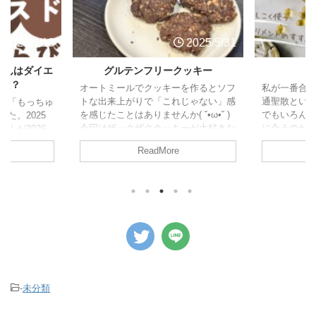
2026/5/18
2025/5/31
りんはダイエ
グルテンフリークッキー
丈夫？
オートミールでクッキーを作るとソフ
私が一番合
トな出来上がりで「これじゃない」感
通聖散という
品「もっちゅ
を感じたことはありませんか( ˘•ω•˘ )
でもいろん
た。2025
今回はザックザククッキーが大好きな
に合うのか
んが2026
私が下記の条件で試行錯誤してみまし
「●●な人に
ム別にカロリ
ReadMore
た！笑 目次 レシピ ザクザクポイント
もが当ては
とめました。
レシピ ポリ袋１つで計量しながら混
ばいいか分か
リーとPFC
ぜるので洗い物も少なくすみます♪ ・
風通聖散は
エット中に食
オートミール…75g ・ココアパウダ
れる漢方薬
合わせたチョ
ー…15g ・カカオニブ…10g ・ピーナ
多い、いわ
料は？ もっ
ッツバター…70g ・メープルシロッ
しています。
FCバランス
プ…45g ・チョコチップ…20g ・岩塩
す。便秘は
ような味わい
ふたつまみ ポリ袋に上から順に入れ
肪が多いこ
控えめでヘル
てもみもみする。一塊になった ...
た。 目次 
ファット・ハ
スタート：202
ーニング前な
-
未分類
.